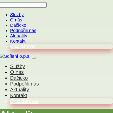
Služby
O nás
Dačicko
Podpořili nás
Aktuality
Kontakt
Chci darovat
Služby
O nás
Dačicko
Podpořili nás
Aktuality
Kontakt
Chci darovat