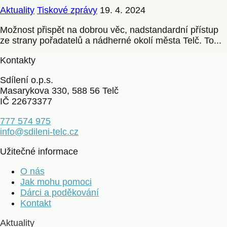
Aktuality
Tiskové zprávy
19. 4. 2024
Možnost přispět na dobrou věc, nadstandardní přístup
ze strany pořadatelů a nádherné okolí města Telč. To...
Kontakty
Sdílení o.p.s.
Masarykova 330, 588 56 Telč
IČ 22673377
777 574 975
info@sdileni-telc.cz
Užitečné informace
O nás
Jak mohu pomoci
Dárci a poděkování
Kontakt
Aktuality