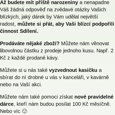
Až budete mít příště narozeniny
a nenapadne
Váš žádná odpověď na zvědavé otázky Vašich
blízkých, jaký dárek by Vám udělal největší
radost,
můžete si přát, aby Vaši blízcí podpořili
činnost Sdílení.
Prodáváte nějaké zboží?
Můžete nám věnovat
libovolnou částku z prodeje jednoho kusu. Např. 2
Kč z každé prodané kávy.
Můžete si u nás také
vyzvednout kasičku
a
sbírat do ní drobné u vás v kanceláři, v kavárně
nebo na Vaší akci.
Můžete nám také pomoci získat
nové pravidelné
dárce
, kteří nám budou posílat 100 Kč měsíčně.
Nebo víc 🙂