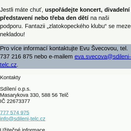
Jestli máte chuť,
uspořádejte koncert, divadelní
představení nebo třeba den dětí
na naši
podporu. Fantazii „zlatokopeckého klubu“ se meze
nekladou!
Pro více informací kontaktujte Evu Švecovou, tel.
737 216 875 nebo e-mailem
eva.svecova@sdileni-
telc.cz
.
Kontakty
Sdílení o.p.s.
Masarykova 330, 588 56 Telč
IČ 22673377
777 574 975
info@sdileni-telc.cz
Užitečné informace