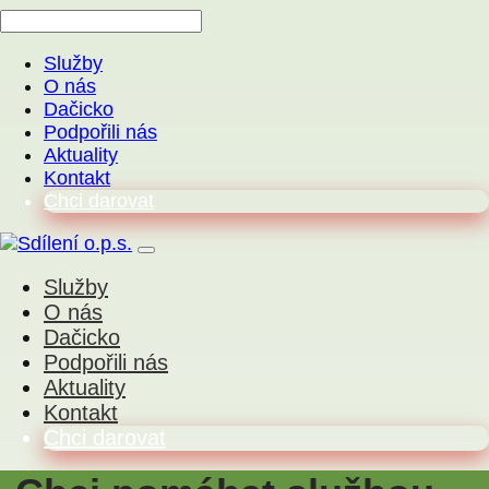
Služby
O nás
Dačicko
Podpořili nás
Aktuality
Kontakt
Chci darovat
Služby
O nás
Dačicko
Podpořili nás
Aktuality
Kontakt
Chci darovat