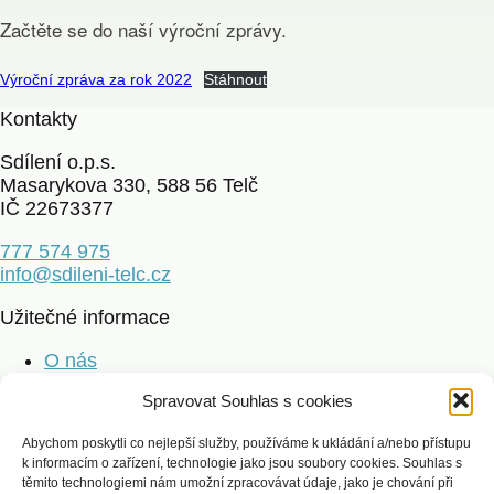
Začtěte se do naší výroční zprávy.
Výroční zpráva za rok 2022
Stáhnout
Kontakty
Sdílení o.p.s.
Masarykova 330, 588 56 Telč
IČ 22673377
777 574 975
info@sdileni-telc.cz
Užitečné informace
O nás
Jak mohu pomoci
Spravovat Souhlas s cookies
Dárci a poděkování
Kontakt
Abychom poskytli co nejlepší služby, používáme k ukládání a/nebo přístupu
k informacím o zařízení, technologie jako jsou soubory cookies. Souhlas s
Aktuality
těmito technologiemi nám umožní zpracovávat údaje, jako je chování při