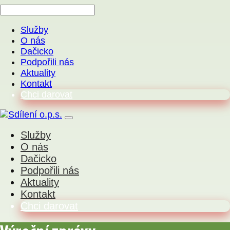
Služby
O nás
Dačicko
Podpořili nás
Aktuality
Kontakt
Chci darovat
Služby
O nás
Dačicko
Podpořili nás
Aktuality
Kontakt
Chci darovat