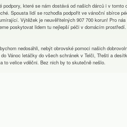
 podpory, které se nám dostává od našich dárců i v tomto o
hé. Spousta lidí se rozhodla podpořit ve vánoční sbírce péči
írající. Výtěžek je neuvěřitelných 907 700 korun! Pro nás je 
me poskytovat lidem tu nejlepší péči v domácím prostředí.
bychom nedosáhli, nebýt obrovské pomoci našich dobrovoln
 do Vánoc letáčky do všech schránek v Telči, Třešti a desítk
a to velice vděčni. Bez nich by to skutečně nešlo.