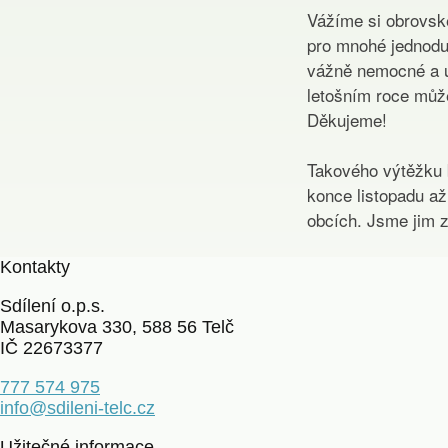
Vážíme si obrovské
pro mnohé jednoduc
vážně nemocné a um
letošním roce může
Děkujeme!
Takového výtěžku 
konce listopadu až
obcích. Jsme jim z
Kontakty
Sdílení o.p.s.
Masarykova 330, 588 56 Telč
IČ 22673377
777 574 975
info@sdileni-telc.cz
Užitečné informace