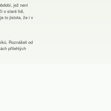
bdobí, jež není
 o staré lidi,
to jistota, že i v
íků. Roznášeli od
ách přilehlých