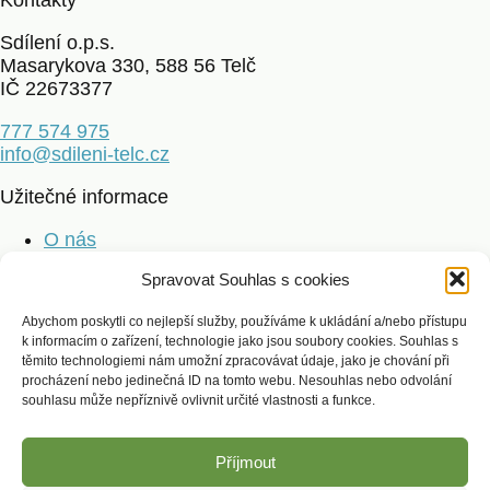
Kontakty
Sdílení o.p.s.
Masarykova 330, 588 56 Telč
IČ 22673377
777 574 975
info@sdileni-telc.cz
Užitečné informace
O nás
Jak mohu pomoci
Spravovat Souhlas s cookies
Dárci a poděkování
Kontakt
Abychom poskytli co nejlepší služby, používáme k ukládání a/nebo přístupu
k informacím o zařízení, technologie jako jsou soubory cookies. Souhlas s
Aktuality
těmito technologiemi nám umožní zpracovávat údaje, jako je chování při
procházení nebo jedinečná ID na tomto webu. Nesouhlas nebo odvolání
Hledáme zdravotní sestru do domácí péče
souhlasu může nepříznivě ovlivnit určité vlastnosti a funkce.
Děkujeme Nadaci EP Group za podporu!
Výroční zpráva za rok 2025
Poděkování zdravotním sestrám a pečovatelkám
Příjmout