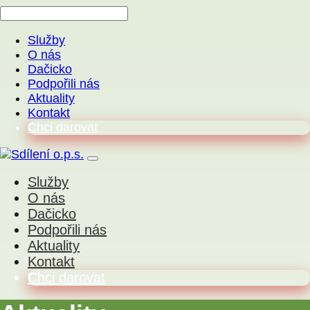
Služby
O nás
Dačicko
Podpořili nás
Aktuality
Kontakt
Chci darovat
Služby
O nás
Dačicko
Podpořili nás
Aktuality
Kontakt
Chci darovat