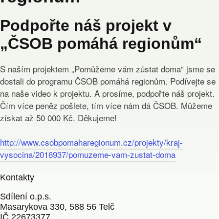
Podpořte náš projekt v
„ČSOB pomáhá regionům“
S naším projektem „Pomůžeme vám zůstat doma“ jsme se
dostali do programu ČSOB pomáhá regionům. Podívejte se
na naše video k projektu. A prosíme, podpořte náš projekt.
Čím více peněz pošlete, tím více nám dá ČSOB. Můžeme
získat až 50 000 Kč. Děkujeme!
http://www.csobpomaharegionum.cz/projekty/kraj-
vysocina/2016937/pomuzeme-vam-zustat-doma
Kontakty
Sdílení o.p.s.
Masarykova 330, 588 56 Telč
IČ 22673377