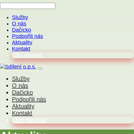
Služby
O nás
Dačicko
Podpořili nás
Aktuality
Kontakt
Chci darovat
Služby
O nás
Dačicko
Podpořili nás
Aktuality
Kontakt
Chci darovat