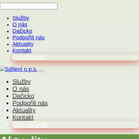
Služby
O nás
Dačicko
Podpořili nás
Aktuality
Kontakt
Chci darovat
Služby
O nás
Dačicko
Podpořili nás
Aktuality
Kontakt
Chci darovat