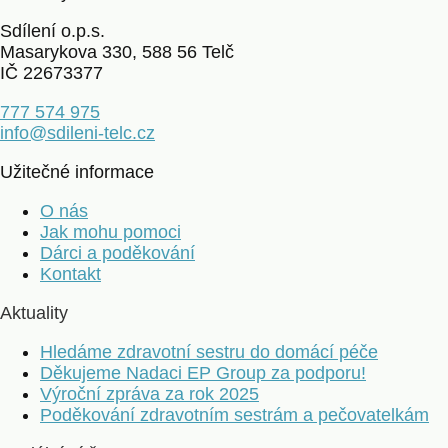
Sdílení o.p.s.
Masarykova 330, 588 56 Telč
IČ 22673377
777 574 975
info@sdileni-telc.cz
Užitečné informace
O nás
Jak mohu pomoci
Dárci a poděkování
Kontakt
Aktuality
Hledáme zdravotní sestru do domácí péče
Děkujeme Nadaci EP Group za podporu!
Výroční zpráva za rok 2025
Poděkování zdravotním sestrám a pečovatelkám