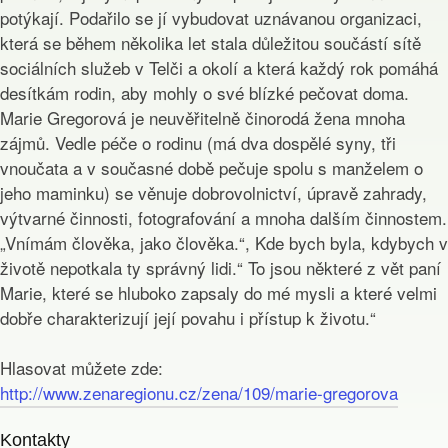
potýkají. Podařilo se jí vybudovat uznávanou organizaci,
která se během několika let stala důležitou součástí sítě
sociálních služeb v Telči a okolí a která každý rok pomáhá
desítkám rodin, aby mohly o své blízké pečovat doma.
Marie Gregorová je neuvěřitelně činorodá žena mnoha
zájmů. Vedle péče o rodinu (má dva dospělé syny, tři
vnoučata a v současné době pečuje spolu s manželem o
jeho maminku) se věnuje dobrovolnictví, úpravě zahrady,
výtvarné činnosti, fotografování a mnoha dalším činnostem.
„Vnímám člověka, jako člověka.“, Kde bych byla, kdybych v
životě nepotkala ty správný lidi.“ To jsou některé z vět paní
Marie, které se hluboko zapsaly do mé mysli a které velmi
dobře charakterizují její povahu i přístup k životu.“
Hlasovat můžete zde:
http://www.zenaregionu.cz/zena/109/marie-gregorova
Kontakty