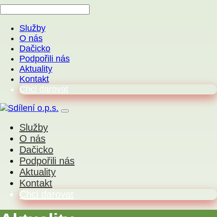
Služby
O nás
Dačicko
Podpořili nás
Aktuality
Kontakt
Chci darovat
Služby
O nás
Dačicko
Podpořili nás
Aktuality
Kontakt
Chci darovat