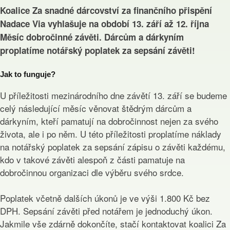
Koalice Za snadné dárcovství za finančního přispění
Nadace Via vyhlašuje na období 13. září až 12. října
Měsíc dobročinné závěti. Dárcům a dárkyním
proplatíme notářský poplatek za sepsání závěti!
Jak to funguje?
U příležitosti mezinárodního dne závětí 13. září se budeme
celý následující měsíc věnovat štědrým dárcům a
dárkyním, kteří pamatují na dobročinnost nejen za svého
života, ale i po něm. U této příležitosti proplatíme náklady
na notářský poplatek za sepsání zápisu o závěti každému,
kdo v takové závěti alespoň z části pamatuje na
dobročinnou organizaci dle výběru svého srdce.
Poplatek včetně dalších úkonů je ve výši 1.800 Kč bez
DPH. Sepsání závěti před notářem je jednoduchý úkon.
Jakmile vše zdárně dokončíte, stačí kontaktovat koalici Za