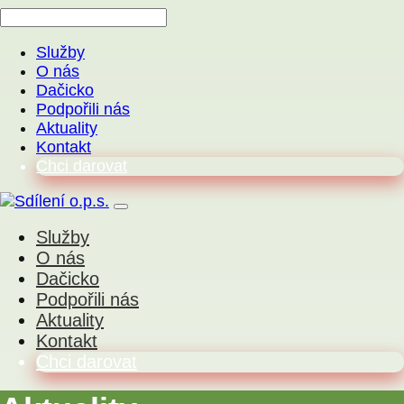
Služby
O nás
Dačicko
Podpořili nás
Aktuality
Kontakt
Chci darovat
Služby
O nás
Dačicko
Podpořili nás
Aktuality
Kontakt
Chci darovat