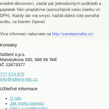
snadné dárcovství, zaslat pár jednoduchých podkladů a
poplatek Vám proplatíme (samozřejmě celou částku vč.
DPH). Každý dar má smysl, každá dobrá vůle pomáhá
světu, ve kterém žijeme!
Více informací naleznete na
http://zavetpomaha.cz/
.
Kontakty
Sdílení o.p.s.
Masarykova 330, 588 56 Telč
IČ 22673377
777 574 975
info@sdileni-telc.cz
Užitečné informace
O nás
Jak mohu pomoci
Dárci a poděkování