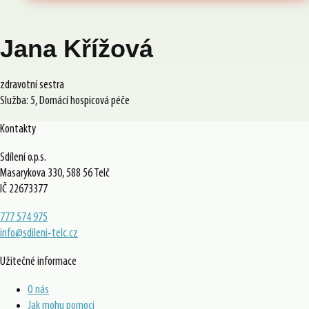
Jana Křížová
zdravotní sestra
Služba: 5, Domácí hospicová péče
Kontakty
Sdílení o.p.s.
Masarykova 330, 588 56 Telč
IČ 22673377
777 574 975
info@sdileni-telc.cz
Užitečné informace
O nás
Jak mohu pomoci