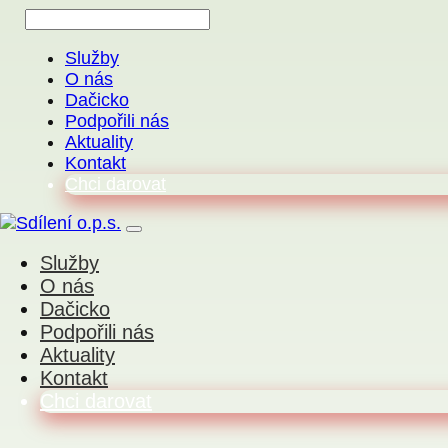
Služby
O nás
Dačicko
Podpořili nás
Aktuality
Kontakt
Chci darovat
Služby
O nás
Dačicko
Podpořili nás
Aktuality
Kontakt
Chci darovat