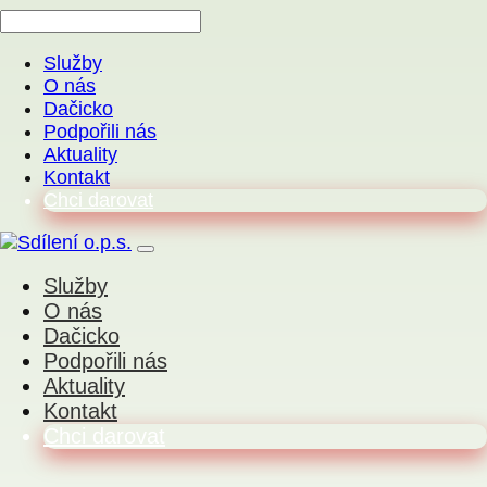
Služby
O nás
Dačicko
Podpořili nás
Aktuality
Kontakt
Chci darovat
Služby
O nás
Dačicko
Podpořili nás
Aktuality
Kontakt
Chci darovat