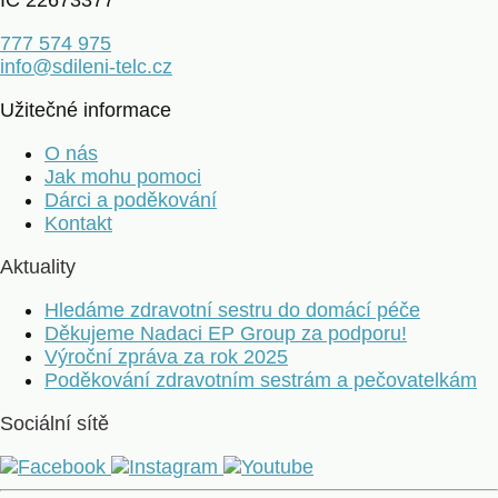
IČ 22673377
777 574 975
info@sdileni-telc.cz
Užitečné informace
O nás
Jak mohu pomoci
Dárci a poděkování
Kontakt
Aktuality
Hledáme zdravotní sestru do domácí péče
Děkujeme Nadaci EP Group za podporu!
Výroční zpráva za rok 2025
Poděkování zdravotním sestrám a pečovatelkám
Sociální sítě