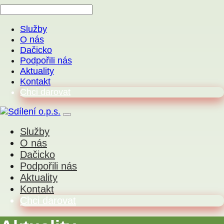
Služby
O nás
Dačicko
Podpořili nás
Aktuality
Kontakt
Chci darovat
Služby
O nás
Dačicko
Podpořili nás
Aktuality
Kontakt
Chci darovat