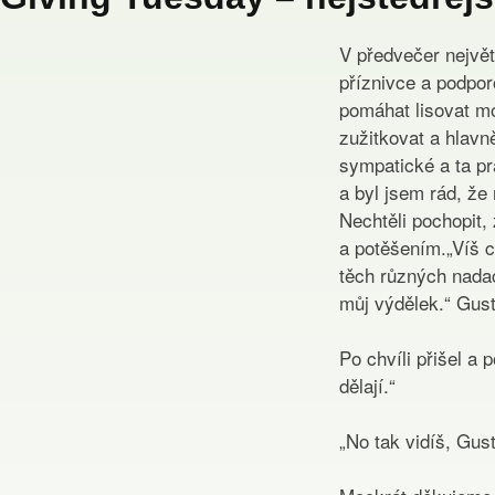
V předvečer největ
příznivce a podpor
pomáhat lisovat mo
zužitkovat a hlavně
sympatické a ta pr
a byl jsem rád, ž
Nechtěli pochopit,
a potěšením.„Víš c
těch různých nadac
můj výdělek.“ Gust
Po chvíli přišel a 
dělají.“
„No tak vidíš, Gust