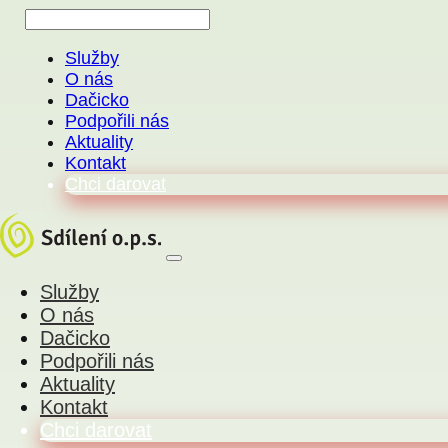
Služby
O nás
Dačicko
Podpořili nás
Aktuality
Kontakt
Chci darovat
Služby
O nás
Dačicko
Podpořili nás
Aktuality
Kontakt
Chci darovat