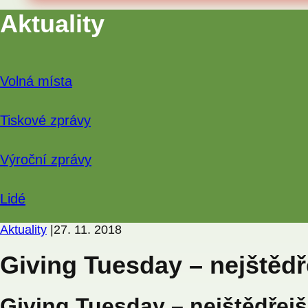
Aktuality
Volná místa
Tiskové zprávy
Výroční zprávy
Lidé
Aktuality
|
27. 11. 2018
Giving Tuesday – nejštědř
Giving Tuesday – nejštědřejš