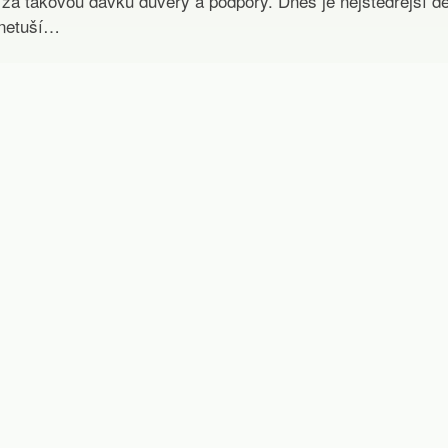
a takovou dávku důvěry a podpory. Dnes je nejštědřejší den
 netuší…