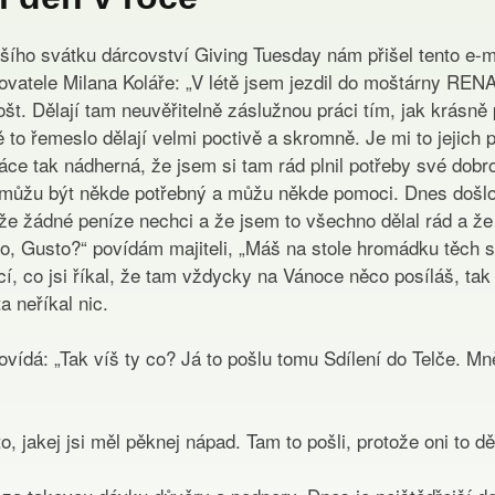
šího svátku dárcovství Giving Tuesday nám přišel tento e-
ovatele Milana Koláře: „V létě jsem jezdil do moštárny RENA
št. Dělají tam neuvěřitelně záslužnou práci tím, jak krásně
 to řemeslo dělají velmi poctivě a skromně. Je mi to jejich p
áce tak nádherná, že jsem si tam rád plnil potřeby své dobr
e můžu být někde potřebný a můžu někde pomoci. Dnes došlo 
 že žádné peníze nechci a že jsem to všechno dělal rád a že 
o, Gusto?“ povídám majiteli, „Máš na stole hromádku těch 
í, co jsi říkal, že tam vždycky na Vánoce něco posíláš, tak 
a neříkal nic.
povídá: „Tak víš ty co? Já to pošlu tomu Sdílení do Telče. Mně
o, jakej jsi měl pěknej nápad. Tam to pošli, protože oni to děl