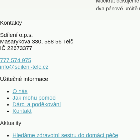
Mockrát děkujeme z
dva pánové určitě
Kontakty
Sdílení o.p.s.
Masarykova 330, 588 56 Telč
IČ 22673377
777 574 975
info@sdileni-telc.cz
Užitečné informace
O nás
Jak mohu pomoci
Dárci a poděkování
Kontakt
Aktuality
Hledáme zdravotní sestru do domácí péče