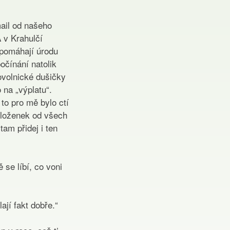
mail od našeho
 v Krahulčí
 pomáhají úrodu
očínání natolik
ovolnické dušičky
na „výplatu“.
to pro mě bylo ctí
složenek od všech
tam přidej i ten
 se líbí, co voni
ají fakt dobře.“