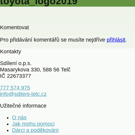
toyota_logo2019
Komentovat
Pro přidávání komentářů se musíte nejdříve
přihlásit
.
Kontakty
Sdílení o.p.s.
Masarykova 330, 588 56 Telč
IČ 22673377
777 574 975
info@sdileni-telc.cz
Užitečné informace
O nás
Jak mohu pomoci
Dárci a poděkování