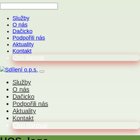
Služby
O nás
Dačicko
Podpořili nás
Aktuality
Kontakt
Chci darovat
Služby
O nás
Dačicko
Podpořili nás
Aktuality
Kontakt
Chci darovat