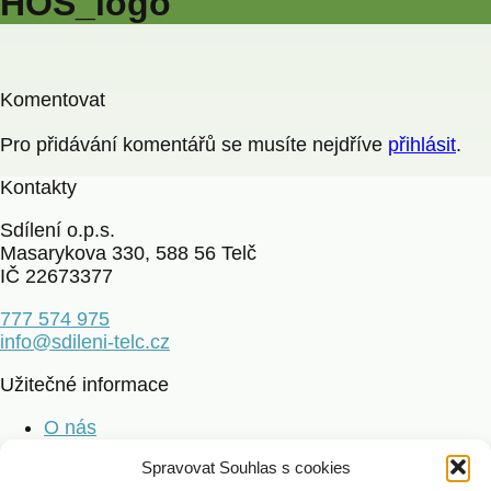
HOS_logo
Komentovat
Pro přidávání komentářů se musíte nejdříve
přihlásit
.
Kontakty
Sdílení o.p.s.
Masarykova 330, 588 56 Telč
IČ 22673377
777 574 975
info@sdileni-telc.cz
Užitečné informace
O nás
Jak mohu pomoci
Spravovat Souhlas s cookies
Dárci a poděkování