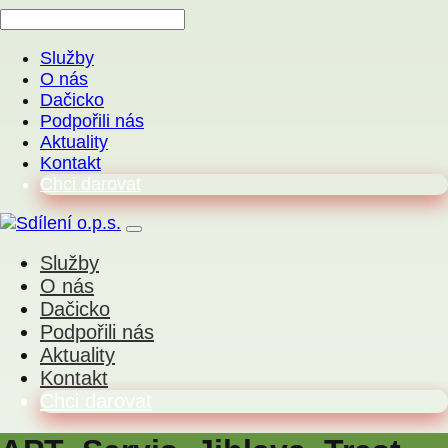
Služby
O nás
Dačicko
Podpořili nás
Aktuality
Kontakt
Chci darovat
Služby
O nás
Dačicko
Podpořili nás
Aktuality
Kontakt
Chci darovat