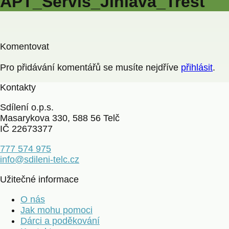
APT_Servis_Jihlava_Trest
Komentovat
Pro přidávání komentářů se musíte nejdříve
přihlásit
.
Kontakty
Sdílení o.p.s.
Masarykova 330, 588 56 Telč
IČ 22673377
777 574 975
info@sdileni-telc.cz
Užitečné informace
O nás
Jak mohu pomoci
Dárci a poděkování