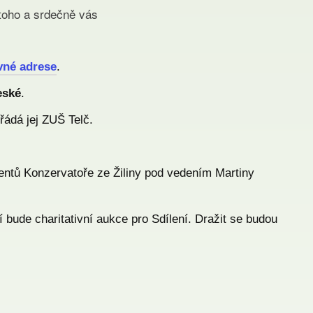
 toho a srdečně vás
vné adrese
.
eské
.
ádá jej ZUŠ Telč.
entů Konzervatoře ze Žiliny pod vedením Martiny
bude charitativní aukce pro Sdílení. Dražit se budou