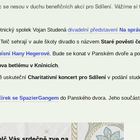
c se nesou v duchu benefičních akcí pro Sdílení. Vážíme si
hotnický spolek Vojan Studená
divadelní představení
Na sprá
Telč sehrají v aule školy divadlo s názvem
Staré pověsti č
písní Hany Hegerové
. Bude se konat v Panském dvoře a poř
va betlému v Knínicích
.
ně uskuteční
Charitativní koncert pro Sdílení
v podání stud
čírek se SpazierGangem
do Panského dvora. Jeho součástí 