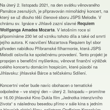
Na úterý 2. listopadu 2021, na den svátku věnovaného
Památce zesnulých, je připravován mimořádný koncert, na
který se už dlouho těší členové sboru JSPS Melodie. V
chrámu sv. Ignáce v Jihlavě zazní slavné
Requiem
. V letošním roce si
Wolfganga Amadea Mozarta
připomínáme 230 let od vzniku tohoto díla a také od smrti
jejího autora. K nacvičení Mozartova Requiem byl sbor
přiveden nabídkou Příbramské filharmonie, která JSPS
Melodii oslovila ke společnému provedení. Tento projekt je
propojen s benefiční myšlenkou, věnovat finanční výtěžek
celého koncertu domácím hospicům, které působí na
Jihlavsku: jihlavské Bárce a telčskému Sdílení.
Koncertní večer bude navíc obohacen o tematické
odpoledne – ve stejný den – úterý 2. listopadu – promítne
v 16.00 jihlavské Kino Dukla film „Jednotka intenzivního
života“ s následnou besedou přímo v sále kina s jedním
z hlavních aktérů filmu, paliatrem Ondřejem Kopeckým.