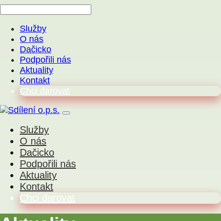
Služby
O nás
Dačicko
Podpořili nás
Aktuality
Kontakt
Chci darovat
Služby
O nás
Dačicko
Podpořili nás
Aktuality
Kontakt
Chci darovat