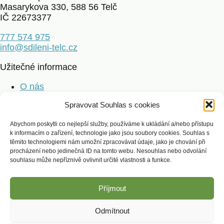
Masarykova 330, 588 56 Telč
IČ 22673377
777 574 975
info@sdileni-telc.cz
Užitečné informace
O nás
Jak mohu pomoci
Spravovat Souhlas s cookies
Dárci a poděkování
Kontakt
Abychom poskytli co nejlepší služby, používáme k ukládání a/nebo přístupu
k informacím o zařízení, technologie jako jsou soubory cookies. Souhlas s
Aktuality
těmito technologiemi nám umožní zpracovávat údaje, jako je chování při
procházení nebo jedinečná ID na tomto webu. Nesouhlas nebo odvolání
Hledáme zdravotní sestru do domácí péče
souhlasu může nepříznivě ovlivnit určité vlastnosti a funkce.
Děkujeme Nadaci EP Group za podporu!
Výroční zpráva za rok 2025
Poděkování zdravotním sestrám a pečovatelkám
Příjmout
Sociální sítě
Odmítnout