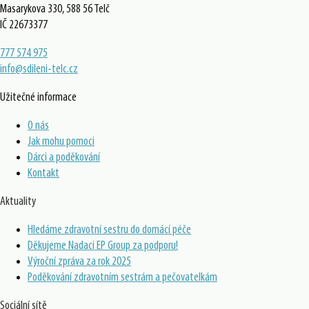
Masarykova 330, 588 56 Telč
IČ 22673377
777 574 975
info@sdileni-telc.cz
Užitečné informace
O nás
Jak mohu pomoci
Dárci a poděkování
Kontakt
Aktuality
Hledáme zdravotní sestru do domácí péče
Děkujeme Nadaci EP Group za podporu!
Výroční zpráva za rok 2025
Poděkování zdravotním sestrám a pečovatelkám
Sociální sítě